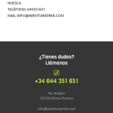
HUESCA
TELÉFONO: 644351651
MAIL: INFO@AVENTURATREK.COM
¿Tienes dudas?
Llámanos
+34 644 351 651
Av. Aragón
22330 Aínsa, Huesca
info@aventuratrek.com